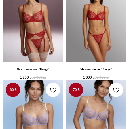
Пояс для чулок "Rouge"
Мини-стринги "Rouge"
1 200
р.
3 950
р.
1 600
р.
3 950
р.
-80 %
-70 %