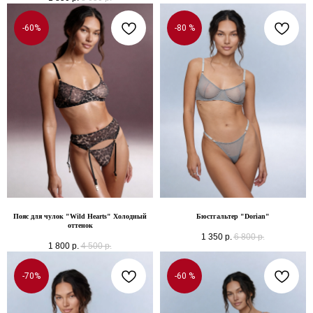
-60%
-80 %
Пояс для чулок "Wild Hearts" Холодный
Бюстгальтер "Dorian"
оттенок
1 350
р.
6 800
р.
1 800
р.
4 500
р.
-70%
-60 %