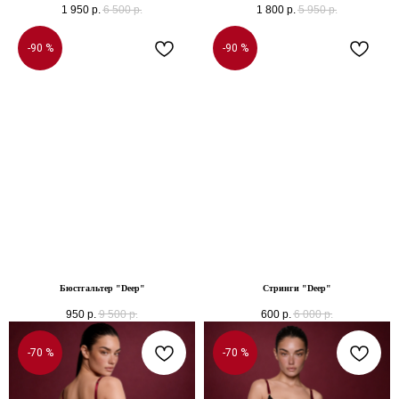
1 950
р.
6 500
р.
1 800
р.
5 950
р.
-90 %
-90 %
Бюстгальтер "Deep"
Стринги "Deep"
950
р.
9 500
р.
600
р.
6 000
р.
-70 %
-70 %