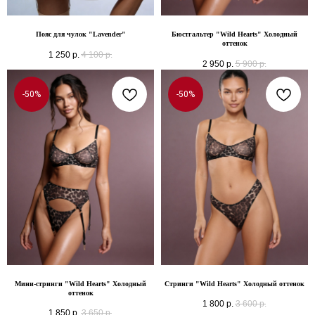
Пояс для чулок "Lavender"
Бюстгальтер "Wild Hearts" Холодный
оттенок
1 250
р.
4 100
р.
2 950
р.
5 900
р.
-50%
-50%
Мини-стринги "Wild Hearts" Холодный
Стринги "Wild Hearts" Холодный оттенок
оттенок
1 800
р.
3 600
р.
1 850
р.
3 650
р.