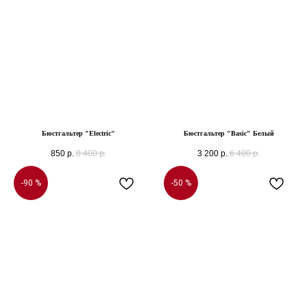
Бюстгальтер "Electric"
Бюстгальтер "Basic" Белый
850
р.
8 400
р.
3 200
р.
6 400
р.
-90 %
-50 %