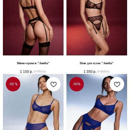
Мини-стринги "Amelia"
Пояс для чулок "Amelia"
1 150
р.
3 750
р.
1 350
р.
4 450
р.
-90 %
-90%