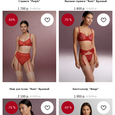
Стринги "Purple"
Высокие стринги "Basic" Красный
1 700
р.
3 400
р.
1 800
р.
3 600
р.
-50%
-70 %
Пояс для чулок "Basic" Красный
Бюстгальтер "Rouge"
2 100
р.
4 200
р.
1 950
р.
6 500
р.
-70 %
-60 %