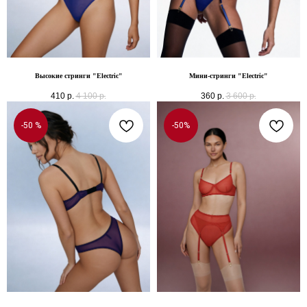
Высокие стринги "Electric"
Мини-стринги "Electric"
410
р.
4 100
р.
360
р.
3 600
р.
-50 %
-50%