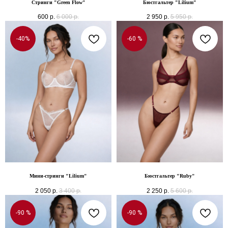
Стринги "Green Flow"
Бюстгальтер "Lilium"
600
р.
6 000
р.
2 950
р.
5 950
р.
-40%
-60 %
Мини-стринги "Lilium"
Бюстгальтер "Ruby"
2 050
р.
3 400
р.
2 250
р.
5 600
р.
-90 %
-90 %