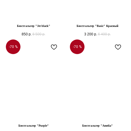
Бюстгальтер "Jet black"
Бюстгальтер "Basic" Красный
850
р.
8 500
р.
3 200
р.
6 400
р.
-70 %
-70 %
Бюстгальтер "Purple"
Бюстгальтер "Amelia"