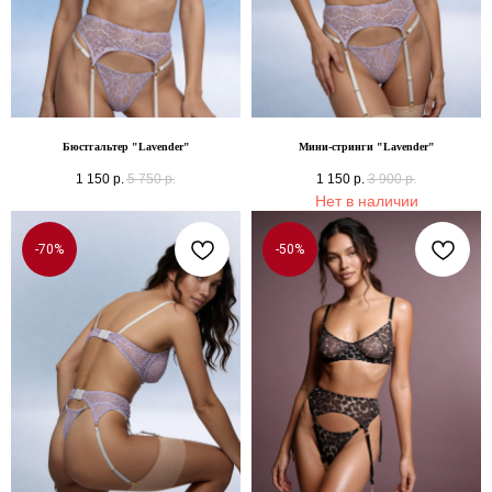
Бюстгальтер "Lavender"
Мини-стринги "Lavender"
1 150
р.
5 750
р.
1 150
р.
3 900
р.
Нет в наличии
-70%
-50%