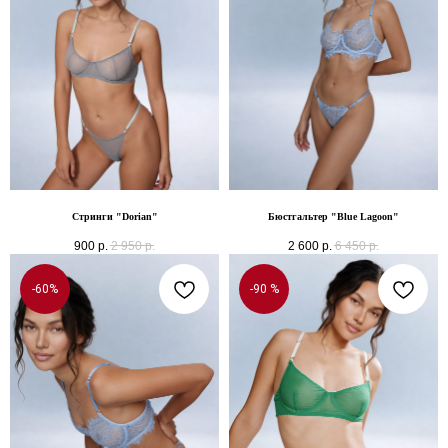
Стринги "Dorian"
Бюстгальтер "Blue Lagoon"
900
р.
2 950
р.
2 600
р.
6 450
р.
-60%
-90 %