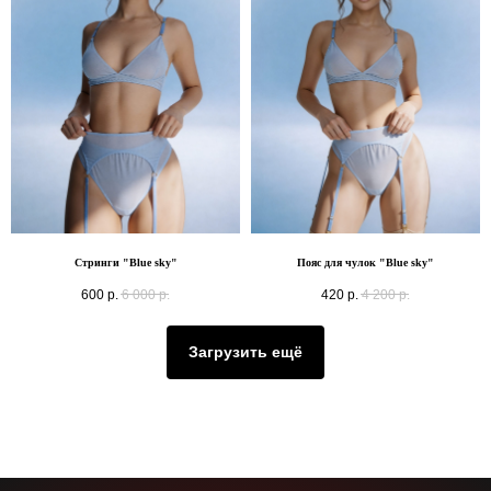
Стринги "Blue sky"
Пояс для чулок "Blue sky"
600
р.
6 000
р.
420
р.
4 200
р.
Загрузить ещё