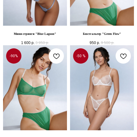
Мини-стринги "Blue Lagoon"
Бюстгальтер "Green Flow"
1 600
р.
3 950
р.
950
р.
9 500
р.
-90%
-50 %