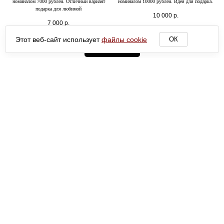
номиналом 7000 рублей. Отличный вариант
номиналом 10000 рублей. Идея для подарка.
подарка для любимой
10 000
р.
7 000
р.
Этот веб-сайт использует
файлы cookie
ОК
Загрузить ещё
Сделаем ваше пребывание здесь удобнее. Наш сайт
использует cookies. Технические файлы обеспечивают
стабильную работу страниц, а аналитические — помогают нам
понять, что вам интересно, и предлагать только актуальное.
Нажимая «Ок», вы соглашаетесь на использование всех
данных. Подробнее в
Политике конфиденциальности и
обработке персональных данных
. Помните, что вы всегда
можете изменить правила хранения cookies в настройках
своего браузера.
АУТЛЕТ ДО -90%