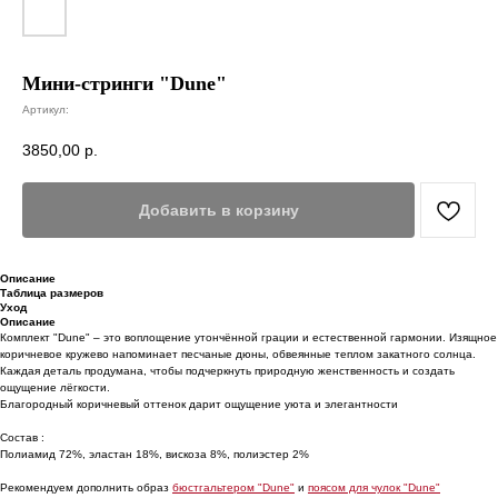
Мини-стринги "Dune"
Артикул:
3850,00
р.
Добавить в корзину
Описание
Таблица размеров
Уход
Описание
Комплект "Dune" – это воплощение утончённой грации и естественной гармонии. Изящное
коричневое кружево напоминает песчаные дюны, обвеянные теплом закатного солнца.
Каждая деталь продумана, чтобы подчеркнуть природную женственность и создать
ощущение лёгкости.
Благородный коричневый оттенок дарит ощущение уюта и элегантности
Состав :
Полиамид 72%, эластан 18%, вискоза 8%, полиэстер 2%
Рекомендуем дополнить образ
бюстгальтером "Dune"
и
поясом для чулок "Dune"