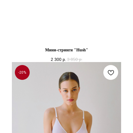
Мини-стринги "Hush"
2 300
р.
3 850
р.
-20%