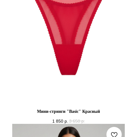
Мини-стринги "Basic" Красный
1 850
р.
3 650
р.