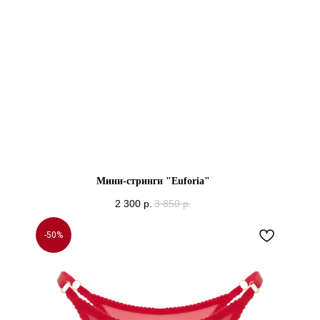
Мини-стринги "Euforia"
2 300
р.
3 850
р.
-50%