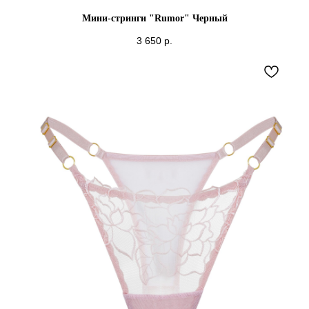
Мини-стринги "Rumor" Черный
3 650
р.