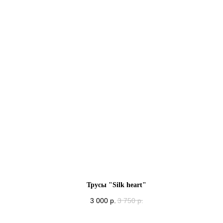
Трусы "Silk heart"
3 000
р.
3 750
р.