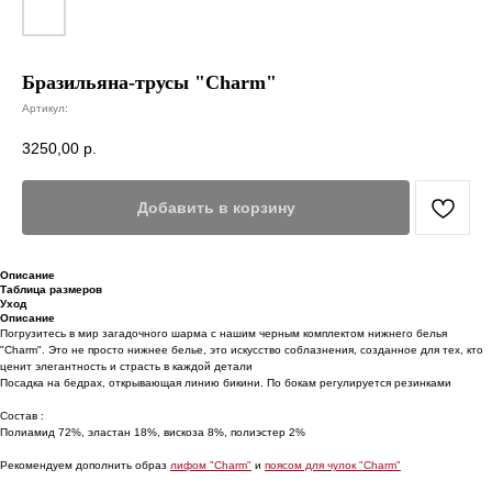
Бразильяна-трусы "Charm"
Артикул:
3250,00
р.
Добавить в корзину
Описание
Таблица размеров
Уход
Описание
Погрузитесь в мир загадочного шарма с нашим черным комплектом нижнего белья
"Charm". Это не просто нижнее белье, это искусство соблазнения, созданное для тех, кто
ценит элегантность и страсть в каждой детали
Посадка на бедрах, открывающая линию бикини. По бокам регулируется резинками
Состав :
Полиамид 72%, эластан 18%, вискоза 8%, полиэстер 2%
Рекомендуем дополнить образ
лифом "Charm"
и
поясом для чулок "Charm"