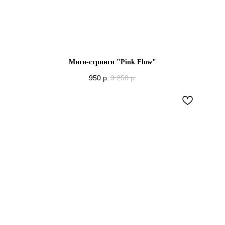
Миги-стринги "Pink Flow"
950
р.
3 250
р.