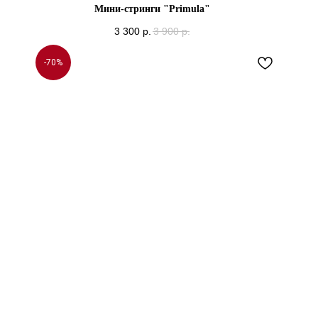
Мини-стринги "Primula"
3 300
р.
3 900
р.
-70%