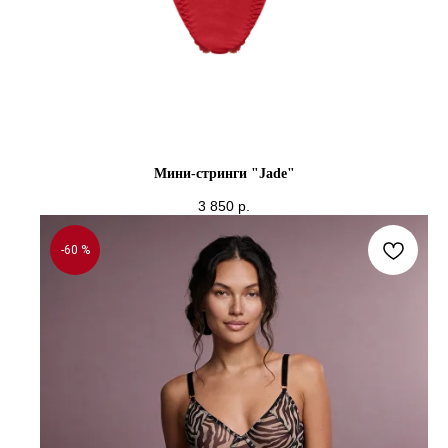
Мини-стринги "Jade"
3 850
р.
-60 %