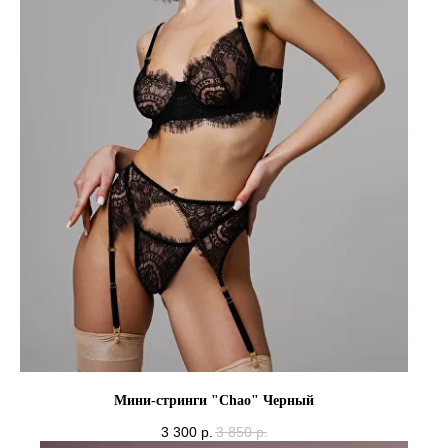
Мини-стринги "Chao" Черный
3 300
р.
3 850
р.