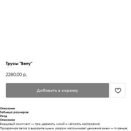
Трусы "Berry"
2280,00
р.
Добавить в корзину
Описание
Таблица размеров
Уход
Описание
Бордовый комплект — про дерзость линий и лёгкость настроения.
Прозрачная сетка с выразительным узором напоминает движения змеи — плавные,