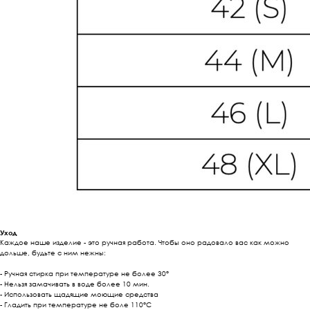
Уход
Каждое наше изделие - это ручная работа. Чтобы оно радовало вас как можно
дольше, будьте с ним нежны:
- Ручная стирка при температуре не более 30°
- Нельзя замачивать в воде более 10 мин.
- Использовать щадящие моющие средства
- Гладить при температуре не боле 110°С