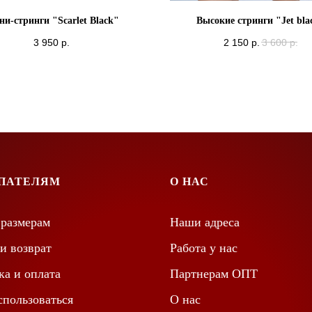
и-стринги "Scarlet Black"
Высокие стринги "Jet bla
3 950
р.
2 150
р.
3 600
р.
ПАТЕЛЯМ
О НАС
 размерам
Наши адреса
и возврат
Работа у нас
ка и оплата
Партнерам ОПТ
спользоваться
О нас