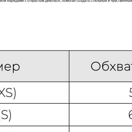
или нарядами с открытым декольте, помогая создать стильный и чувственный