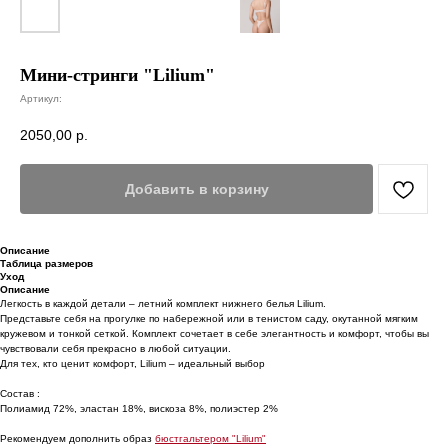
Мини-стринги "Lilium"
Артикул:
2050,00
р.
Добавить в корзину
Описание
Таблица размеров
Уход
Описание
Легкость в каждой детали – летний комплект нижнего белья Lilium.
Представьте себя на прогулке по набережной или в тенистом саду, окутанной мягким
кружевом и тонкой сеткой. Комплект сочетает в себе элегантность и комфорт, чтобы вы
чувствовали себя прекрасно в любой ситуации.
Для тех, кто ценит комфорт, Lilium – идеальный выбор
Состав :
Полиамид 72%, эластан 18%, вискоза 8%, полиэстер 2%
Рекомендуем дополнить образ
бюстгальтером "Lilium"