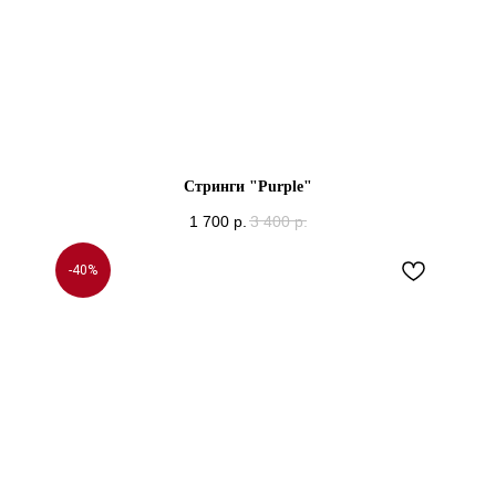
Стринги "Purple"
1 700
р.
3 400
р.
-40%