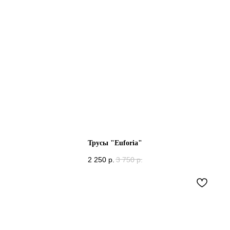
Трусы "Euforia"
2 250
р.
3 750
р.