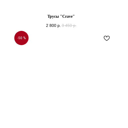
Трусы "Crave"
2 800
р.
3 450
р.
-50 %