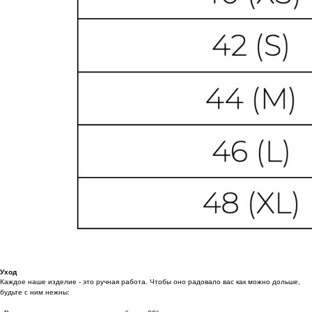
Уход
Каждое наше изделие - это ручная работа. Чтобы оно радовало вас как можно дольше,
будьте с ним нежны: