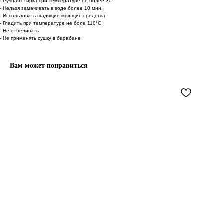
- Ручная стирка при температуре не более 30°
- Нельзя замачивать в воде более 10 мин.
- Использовать щадящие моющие средства
- Гладить при температуре не боле 110°С
- Не отбеливать
- Не применять сушку в барабане
Вам может понравиться