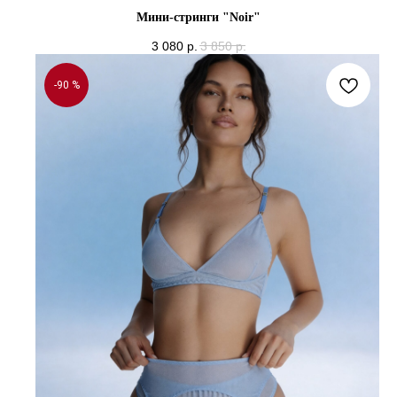
Мини-стринги "Noir"
3 080
р.
3 850
р.
-90 %