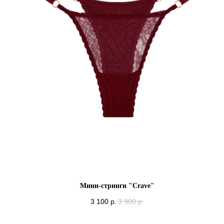
Мини-стринги "Crave"
3 100
р.
3 900
р.