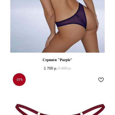
Стринги "Purple"
1 700
р.
3 400
р.
-20%