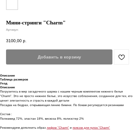
Мини-стринги "Charm"
Артикул:
3100,00
р.
Добавить в корзину
Описание
Таблица размеров
Уход
Описание
Погрузитесь в мир загадочного шарма с нашим черным комплектом нижнего белья
"Charm". Это не просто нижнее белье, это искусство соблазнения, созданное для тех, кто
ценит элегантность и страсть в каждой детали
Посадка на бедрах, открывающая линию бикини. По бокам регулируется резинками
Состав :
Полиамид 72%, эластан 18%, вискоза 8%, полиэстер 2%
Рекомендуем дополнить образ
лифом "Charm"
и
поясом для чулок "Charm"