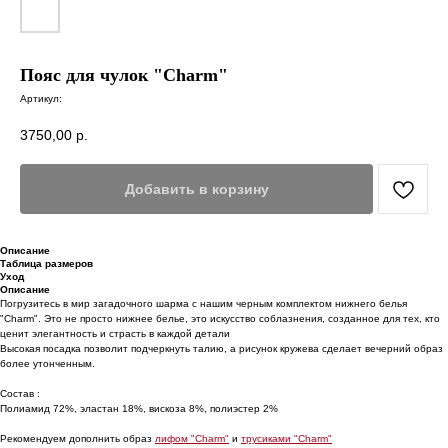
Пояс для чулок "Charm"
Артикул:
3750,00
р.
Добавить в корзину
Описание
Таблица размеров
Уход
Описание
Погрузитесь в мир загадочного шарма с нашим черным комплектом нижнего белья
"Charm". Это не просто нижнее белье, это искусство соблазнения, созданное для тех, кто
ценит элегантность и страсть в каждой детали
Высокая посадка позволит подчеркнуть талию, а рисунок кружева сделает вечерний образ
более утонченным.
Состав :
Полиамид 72%, эластан 18%, вискоза 8%, полиэстер 2%
Рекомендуем дополнить образ
лифом "Charm"
и
трусиками "Charm"