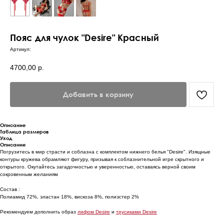
Пояс для чулок "Desire" Красный
Артикул:
4700,00
р.
Добавить в корзину
Описание
Таблица размеров
Уход
Описание
Погрузитесь в мир страсти и соблазна с комплектом нижнего белья "Desire". Изящные
контуры кружева обрамляют фигуру, призывая к соблазнительной игре скрытного и
открытого. Окутайтесь загадочностью и уверенностью, оставаясь верной своим
сокровенным желаниям
Состав :
Полиамид 72%, эластан 18%, вискоза 8%, полиэстер 2%
Рекомендуем дополнить образ
лифом Desire
и
трусиками Desire