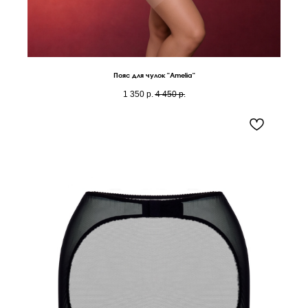
Пояс для чулок "Amelia"
1 350
р.
4 450
р.