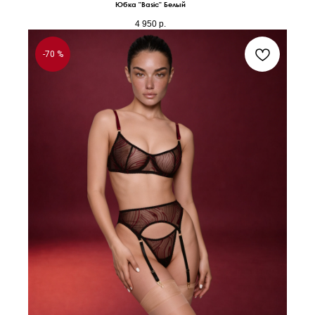
Юбка "Basic" Белый
4 950
р.
-70 %