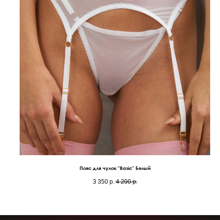
Пояс для чулок "Basic" Белый
3 350
р.
4 200
р.