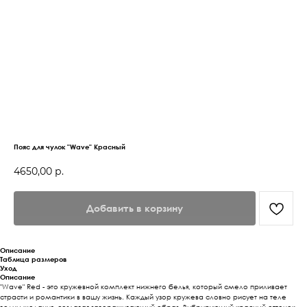
Пояс для чулок "Wave" Красный
4650,00
р.
Добавить в корзину
Описание
Таблица размеров
Уход
Описание
"Wave" Red - это кружевной комплект нижнего белья, который смело приливает
страсти и романтики в вашу жизнь. Каждый узор кружева словно рисует на теле