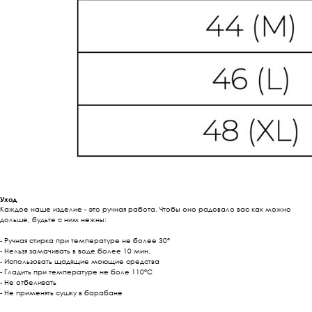
Уход
Каждое наше изделие - это ручная работа. Чтобы оно радовало вас как можно
дольше, будьте с ним нежны:
- Ручная стирка при температуре не более 30°
- Нельзя замачивать в воде более 10 мин.
- Использовать щадящие моющие средства
- Гладить при температуре не боле 110°С
- Не отбеливать
- Не применять сушку в барабане