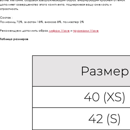
волны желания, создавая завораживающий образ. Вибрирующий красный оттенок
дополняет совершенство этого комплекта, подчеркивая вашу смелость и
страстность.
Состав :
Полиамид 72%, эластан 18%, вискоза 8%, полиэстер 2%
Рекомендуем дополнить образ
лифом Wave
и
трусиками Wave
Таблица размеров