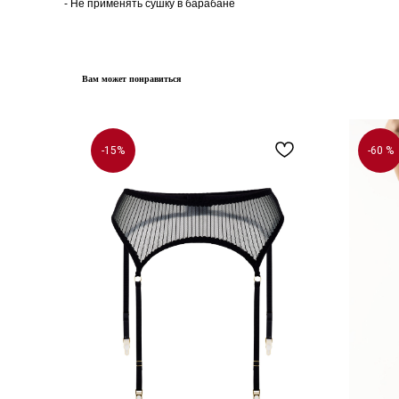
- Не применять сушку в барабане
Вам может понравиться
-15%
-60 %