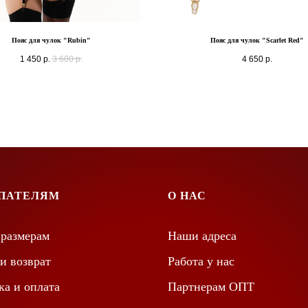
Пояс для чулок "Rubin"
Пояс для чулок "Scarlet Red"
1 450
р.
3 600
р.
4 650
р.
ПАТЕЛЯМ
О НАС
 размерам
Наши адреса
и возврат
Работа у нас
ка и оплата
Партнерам ОПТ