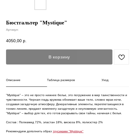
Бюстгальтер "Mystique"
Артикул:
4050,00
р.
В корзину
Описание
Таблица размеров
Уход
"Mystique" – это не просто нижнее белье, это погружение в мир таинственности и
чувственности. Черная гладь кружева обнимает ваше тело, словно мрак ночи,
создавая загадочную атмосферу. Декоративные элементы, переплетающиеся в
тонких линиях, придают комплекту загадочную и неуловимую элегантность.
"Mystique" – выбор для тех, кто готов раскрывать свои тайны, начиная с белья.
Состав : Полиамид 72%, эластан 18%, вискоза 8%, полиэстер 2%
Рекомендуем дополнить образ
трусиками "Mystique"