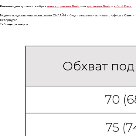
Рекомендуем дополнить образ
мини-стрингами Basic
или
трусиками Basic
и
юбкой Basic
Модель представлена эксклюзивно ОНЛАЙН и будет отправлен из нашего офиса в Санкт-
Петербурге
Таблица размеров