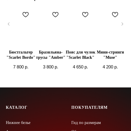
ги
Бюстгальтер
Бразильяна-
Пояс для чулок
Мини-стринги
Ми
"Scarlet Bordo"
трусы "Amber"
"Scarlet Black"
"Muse"
"S
7 800
р.
3 800
р.
4 650
р.
4 200
р.
КАТАЛОГ
ПОКУПАТЕЛЯМ
Нижнее белье
Гид по размерам