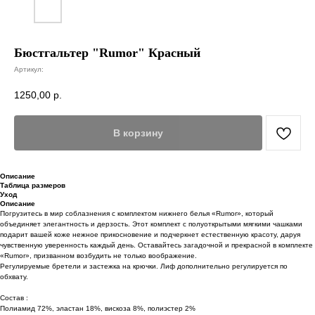
Бюстгальтер "Rumor" Красный
Артикул:
1250,00
р.
В корзину
Описание
Таблица размеров
Уход
Описание
Погрузитесь в мир соблазнения с комплектом нижнего белья «Rumor», который
объединяет элегантность и дерзость. Этот комплект с полуоткрытыми мягкими чашками
подарит вашей коже нежное прикосновение и подчеркнет естественную красоту, даруя
чувственную уверенность каждый день. Оставайтесь загадочной и прекрасной в комплекте
«Rumor», призванном возбудить не только воображение.
Регулируемые бретели и застежка на крючки. Лиф дополнительно регулируется по
обхвату.
Состав :
Полиамид 72%, эластан 18%, вискоза 8%, полиэстер 2%